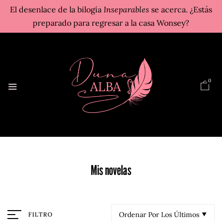
El desenlace de la bilogía
Inseparables
se acerca. ¿Estás
preparado para regresar a la casa Wonsey?
0
Mis novelas
Ordenar Por Los Últimos
FILTRO