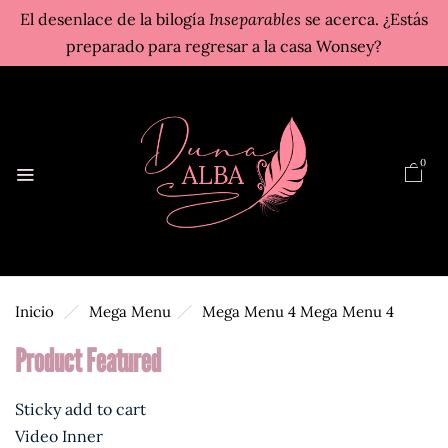
El desenlace de la bilogía
Inseparables
se acerca. ¿Estás
preparado para regresar a la casa Wonsey?
0
Inicio
Mega Menu
Mega Menu 4
Mega Menu 4
Product Featured
Sticky add to cart
Video Inner