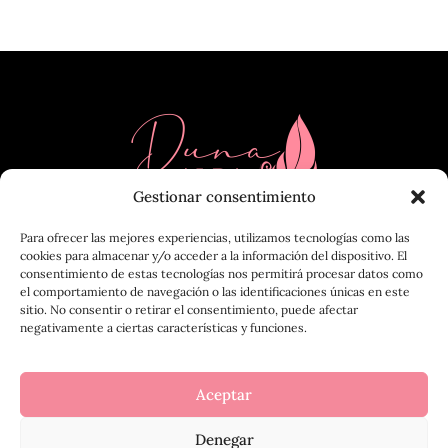
Gestionar consentimiento
Para ofrecer las mejores experiencias, utilizamos tecnologías como las
cookies para almacenar y/o acceder a la información del dispositivo. El
consentimiento de estas tecnologías nos permitirá procesar datos como
el comportamiento de navegación o las identificaciones únicas en este
sitio. No consentir o retirar el consentimiento, puede afectar
negativamente a ciertas características y funciones.
Aceptar
Copyright © 2026 Duna Alba -
Política de privacidad
|
Política de cookies
|
Aviso legal
|
Condiciones de compra
Denegar