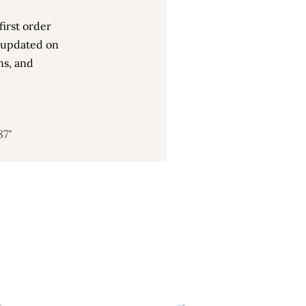
irst order
 updated on
ns, and
87"