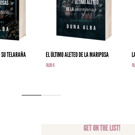
N SU TELARAÑA
EL ÚLTIMO ALETEO DE LA MARIPOSA
L
18,95
€
18
GET ON THE LIST!