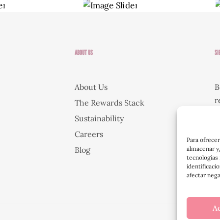
ABOUT US
SI
About Us
B
r
The Rewards Stack
e
Sustainability
Careers
Para ofrecer
Blog
almacenar y/
[
tecnologías
t
identificaci
afectar nega
A