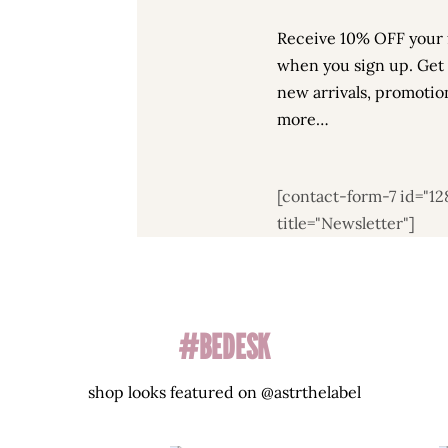
Receive 10% OFF your f
when you sign up. Get
new arrivals, promotio
more…
[contact-form-7 id="12
title="Newsletter"]
#BEDESK
shop looks featured on @astrthelabel