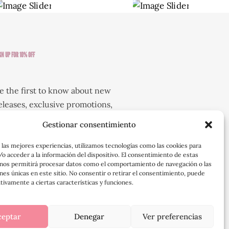
GN UP FOR 10% OFF
e the first to know about new
eleases, exclusive promotions,
vents and styling tips!
Gestionar consentimiento
 las mejores experiencias, utilizamos tecnologías como las cookies para
o acceder a la información del dispositivo. El consentimiento de estas
contact-form-7 id="1287"
 nos permitirá procesar datos como el comportamiento de navegación o las
itle="Newsletter"]
ones únicas en este sitio. No consentir o retirar el consentimiento, puede
tivamente a ciertas características y funciones.
ceptar
Denegar
Ver preferencias