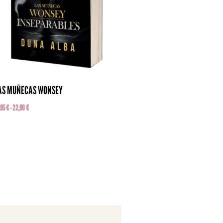
AS MUÑECAS WONSEY
KYLEWOOD ACADEMY
,95
€
-
22,90
€
17,90
€