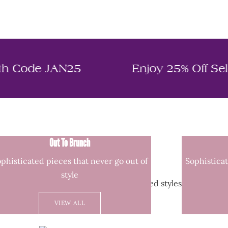
Styles With Code JAN25
Enjoy 25%
Out To Brunch
SHOP BY OCCASION
phisticated pieces that never go out of
Sophisticat
style
or finding trends, occasion looks, featured styles and more!
VIEW ALL