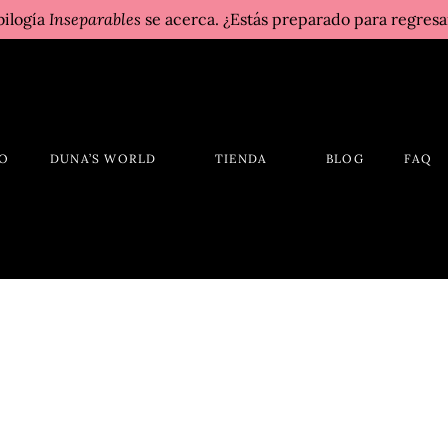
bilogía
Inseparables
se acerca. ¿Estás preparado para regresa
IO
DUNA’S WORLD
TIENDA
BLOG
FAQ