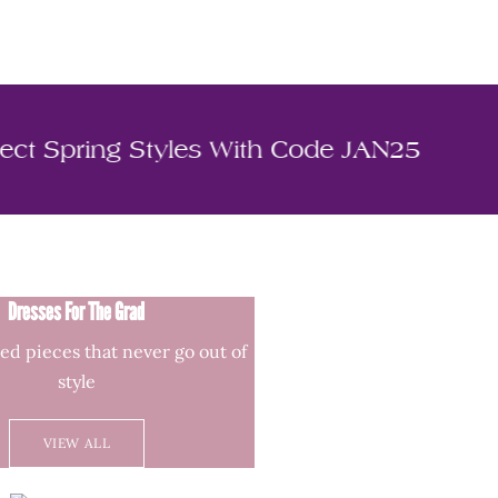
 Off Select Spring Styles With Code JAN
Dresses For The Grad
ed pieces that never go out of
style
VIEW ALL