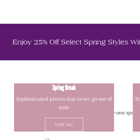
N25
Enjoy 25% Off Select Spring 
Spring Break
Sophisticated pieces that never go out of
So
style
Your all-in-one spot f
VIEW ALL