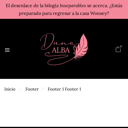
El desenlace de la bilogía
Inseparables
se acerca. ¿Estás
preparado para regresar a la casa Wonsey?
0
Inicio
Footer
Footer 1
Footer 1